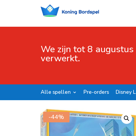
We zijn tot 8 augustus
verwerkt.
Alle spellen
Pre-orders
Disney 
Start
/
Shop
/
Sale
/ Planet B
-44%