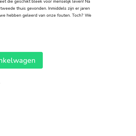
t die geschikt bleek voor menselijk leven! Na
tweede thuis gevonden. Inmiddels zijn er jaren
n we hebben geleerd van onze fouten. Toch? We
e
.
inkelwagen
n