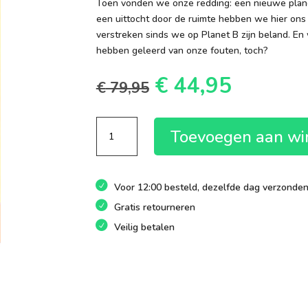
Toen vonden we onze redding: een nieuwe planee
een uittocht door de ruimte hebben we hier ons 
verstreken sinds we op Planet B zijn beland. E
hebben geleerd van onze fouten, toch?
Oorspronkelijk
Huidige
€
44,95
€
79,95
prijs
prijs
was:
is:
Planet
€ 79,95.
€ 44,95
Toevoegen aan w
B
aantal
Voor 12:00 besteld, dezelfde dag verzonde
Gratis retourneren
Veilig betalen