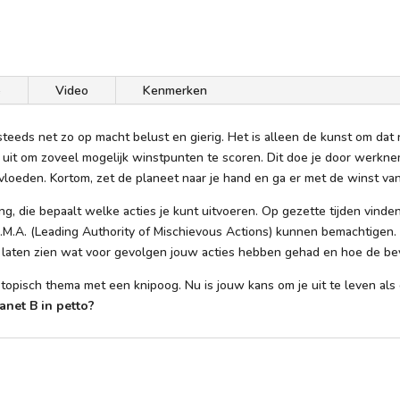
e
Video
Kenmerken
steeds net zo op macht belust en gierig. Het is alleen de kunst om dat 
p uit om zoveel mogelijk winstpunten te scoren. Dit doe je door werknem
ïnvloeden. Kortom, zet de planeet naar je hand en ga er met de winst va
, die bepaalt welke acties je kunt uitvoeren. Op gezette tijden vinde
.A.M.A. (Leading Authority of Mischievous Actions) kunnen bemachtigen.
 laten zien wat voor gevolgen jouw acties hebben gehad en hoe de bevo
topisch thema met een knipoog. Nu is jouw kans om je uit te leven als 
anet B in petto?