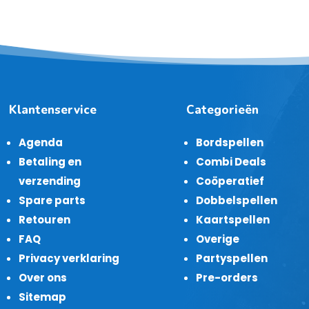
Klantenservice
Categorieën
Agenda
Bordspellen
Betaling en
Combi Deals
verzending
Coöperatief
Spare parts
Dobbelspellen
Retouren
Kaartspellen
FAQ
Overige
Privacy verklaring
Partyspellen
Over ons
Pre-orders
Sitemap