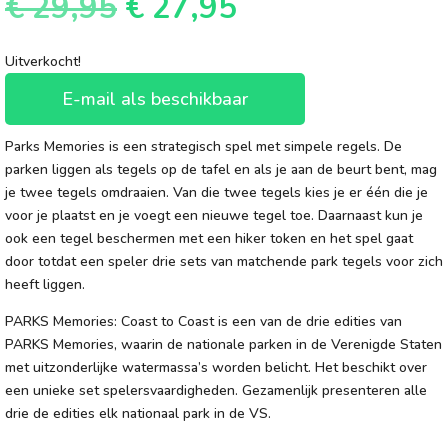
Oorspronkelijke
Huidige
€
29,95
€
27,95
prijs
prijs
was:
is:
Uitverkocht!
€ 29,95.
€ 27,95.
E-mail als beschikbaar
Parks Memories is een strategisch spel met simpele regels. De
parken liggen als tegels op de tafel en als je aan de beurt bent, mag
je twee tegels omdraaien. Van die twee tegels kies je er één die je
voor je plaatst en je voegt een nieuwe tegel toe. Daarnaast kun je
ook een tegel beschermen met een hiker token en het spel gaat
door totdat een speler drie sets van matchende park tegels voor zich
heeft liggen.
PARKS Memories: Coast to Coast is een van de drie edities van
PARKS Memories, waarin de nationale parken in de Verenigde Staten
met uitzonderlijke watermassa’s worden belicht. Het beschikt over
een unieke set spelersvaardigheden. Gezamenlijk presenteren alle
drie de edities elk nationaal park in de VS.