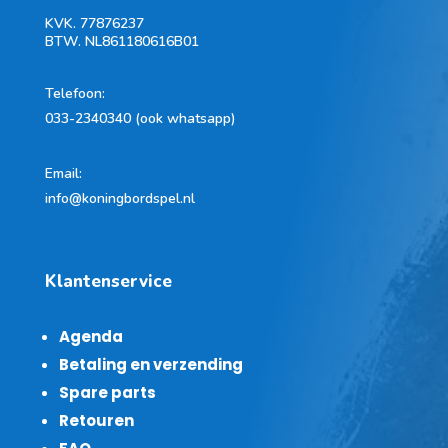
KVK.
77876237
BTW.
NL861180616B01
Telefoon
:
033-2340340 (ook whatsapp)
Email:
info@koningbordspel.nl
Klantenservice
Agenda
Betaling en verzending
Spare parts
Retouren