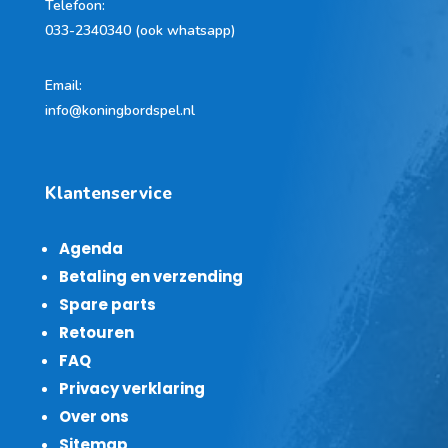
Telefoon
:
033-2340340 (ook whatsapp)
Email:
info@koningbordspel.nl
Klantenservice
Agenda
Betaling en verzending
Spare parts
Retouren
FAQ
Privacy verklaring
Over ons
Sitemap