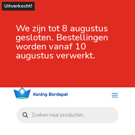
Uitverkocht!
We zijn tot 8 augustus
gesloten. Bestellingen
worden vanaf 10
augustus verwerkt.
Producten
zoeken