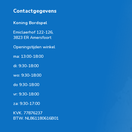
Contactgegevens
Koning Bordspel
Emiclaerhof 122-126,
3823 ER Amersfoort
Openingstijden winkel
ma: 13:00-18:00
di: 9:30-18:00
wo: 9:30-18:00
do 9:30-18:00
vr: 9:30-18:00
za: 9:30-17:00
KVK.
77876237
BTW.
NL861180616B01