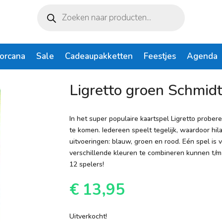
Producten
zoeken
Lorcana
Sale
Cadeaupakketten
Feestjes
Agenda
dt Spiele
Ligretto groen Schmidt
In het super populaire kaartspel Ligretto prober
te komen. Iedereen speelt tegelijk, waardoor hilar
uitvoeringen: blauw, groen en rood. Eén spel is v
verschillende kleuren te combineren kunnen t/m
12 spelers!
€
13,95
Uitverkocht!