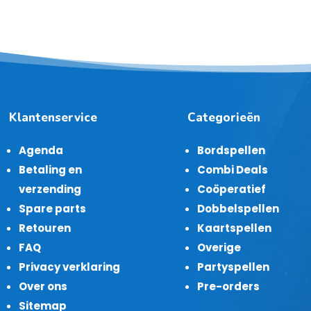
Klantenservice
Categorieën
Agenda
Bordspellen
Betaling en
Combi Deals
verzending
Coöperatief
Spare parts
Dobbelspellen
Retouren
Kaartspellen
FAQ
Overige
Privacy verklaring
Partyspellen
Over ons
Pre-orders
Sitemap