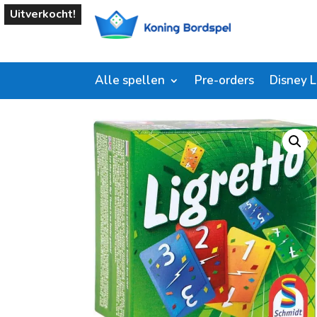
Uitverkocht!
Alle spellen
Pre-orders
Disney 
Start
/
Shop
/
Kaartspellen
/ Ligretto groen Schmi