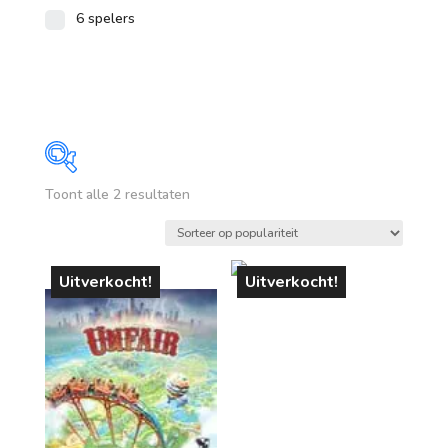
6 spelers
Gesorteerd
Toont alle 2 resultaten
Prijs
op
populariteit
€ 42
€ 55
Uitverkocht!
Uitverkocht!
42
45
49
52
55
Op voorraad
leeftijd
vanaf 1 jaar
vanaf 4 jaar