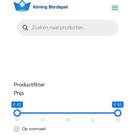
Producten
zoeken
Productfilter
Prijs
€ 42
€ 55
42
45
49
52
55
Op voorraad