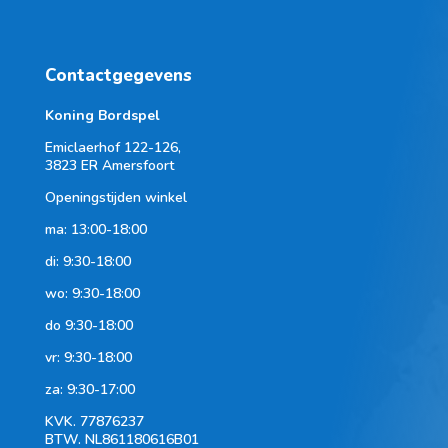
1 speler
2 spelers
Contactgegevens
7 +
Koning Bordspel
3 spelers
Emiclaerhof 122-126,
3823 ER Amersfoort
4 spelers
Openingstijden winkel
5 spelers
ma: 13:00-18:00
6 spelers
di: 9:30-18:00
wo: 9:30-18:00
do 9:30-18:00
vr: 9:30-18:00
za: 9:30-17:00
KVK.
77876237
BTW.
NL861180616B01