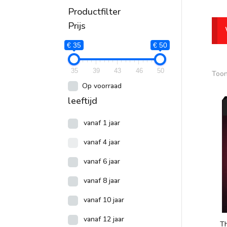
Productfilter
P
Prijs
€
€ 35
€ 50
35
39
43
46
50
Toon
Op voorraad
leeftijd
vanaf 1 jaar
vanaf 4 jaar
vanaf 6 jaar
vanaf 8 jaar
vanaf 10 jaar
vanaf 12 jaar
Th