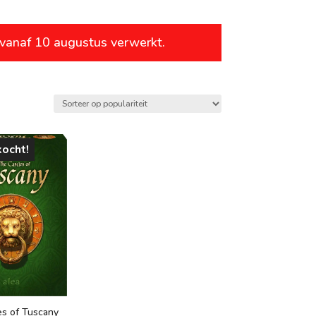
leeftijd
 vanaf 10 augustus verwerkt.
vanaf 1 jaar
vanaf 4 jaar
vanaf 6 jaar
vanaf 8 jaar
kocht!
vanaf 10 jaar
vanaf 12 jaar
vanaf 14 jaar
vanaf 16 jaar
vanaf 18 jaar
es of Tuscany