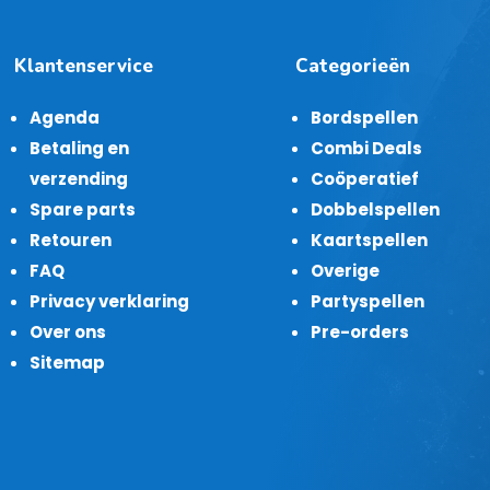
Klantenservice
Categorieën
Agenda
Bordspellen
Betaling en
Combi Deals
verzending
Coöperatief
Spare parts
Dobbelspellen
Retouren
Kaartspellen
FAQ
Overige
Privacy verklaring
Partyspellen
Over ons
Pre-orders
Sitemap