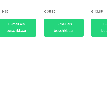
90-120 minuten
3 spelers
120+ minuten
4 spelers
49,95
€
35,95
€
43,95
5 spelers
E-mail als
E-mail als
E-
6 spelers
beschikbaar
beschikbaar
bes