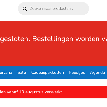
Producten
zoeken
 gesloten. Bestellingen worden 
Lorcana
Sale
Cadeaupakketten
Feestjes
Agenda
den vanaf 10 augustus verwerkt.