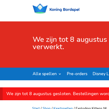
We zijn tot 8 augustus
verwerkt.
Alle spellen
Pre-orders
Disney 
We zijn tot 8 augustus gesloten. Bestellingen wor
Start
/
Shop
/
Kaartspellen
/ Exploding Kittens NL