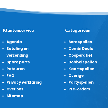
Klantenservice
Categorieën
Agenda
Bordspellen
Betaling en
Combi Deals
verzending
Coöperatief
Spare parts
Dobbelspellen
Retouren
Kaartspellen
FAQ
Overige
Privacy verklaring
Partyspellen
Over ons
Pre-orders
Sitemap