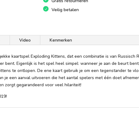
Gratis retourneren
Veilig betalen
e
Video
Kenmerken
ekke kaartspel Exploding Kittens, dat een combinatie is van Russisch R
ler bent. Eigenlijk is het spel heel simpel: wanneer je aan de beurt ben
tens te ontlopen. De ene kaart gebruik je om een tegenstander te vlo
kun je een aanval uitvoeren die het aantal spelers met één doet afnem
 zorgt gegarandeerd voor veel hilariteit!
019!