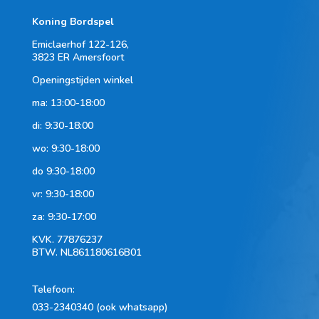
Koning Bordspel
Emiclaerhof 122-126,
3823 ER Amersfoort
Openingstijden winkel
ma: 13:00-18:00
di: 9:30-18:00
wo: 9:30-18:00
do 9:30-18:00
vr: 9:30-18:00
za: 9:30-17:00
KVK.
77876237
BTW.
NL861180616B01
Telefoon
:
033-2340340 (ook whatsapp)