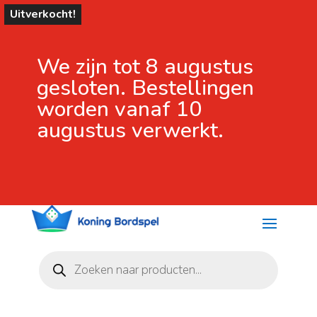
Uitverkocht!
We zijn tot 8 augustus
gesloten. Bestellingen
worden vanaf 10
augustus verwerkt.
Producten
zoeken