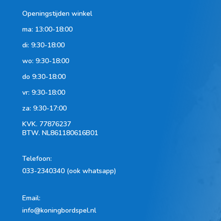
Openingstijden winkel
ma: 13:00-18:00
di: 9:30-18:00
wo: 9:30-18:00
do 9:30-18:00
vr: 9:30-18:00
za: 9:30-17:00
KVK.
77876237
BTW.
NL861180616B01
Telefoon
:
033-2340340 (ook whatsapp)
Email:
info@koningbordspel.nl