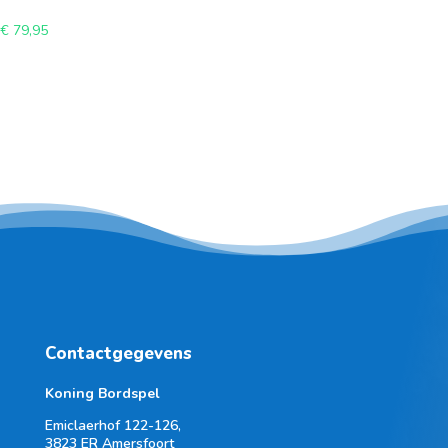
€
79,95
Contactgegevens
Koning Bordspel
Emiclaerhof 122-126,
3823 ER Amersfoort