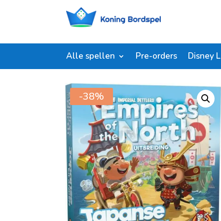
Alle spellen
Pre-orders
Disney 
Start
/
Shop
/
Bordspellen
/ Empires of the north 
-38%