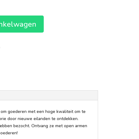
e
inkelwagen
n
e om goederen met een hoge kwaliteit om te
orie door nieuwe eilanden te ontdekken.
 hebben bezocht. Ontvang ze met open armen
goederen!