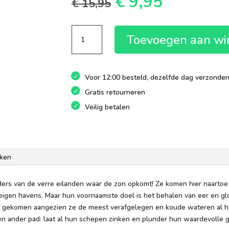
Oorspronkelijk
Huidige
€
9,95
€
15,95
prijs
prijs
was:
is:
Empires
€ 15,95.
€ 9,95.
Toevoegen aan w
of
the
north
Voor 12:00 besteld, dezelfde dag verzonde
Japanse
eilanden
Gratis retourneren
aantal
Veilig betalen
ken
ders van de verre eilanden waar de zon opkomt! Ze komen hier naarto
eigen havens. Maar hun voornaamste doel is het behalen van eer en gl
en gekomen aangezien ze de meest verafgelegen en koude wateren al
een ander pad: laat al hun schepen zinken en plunder hun waardevolle 