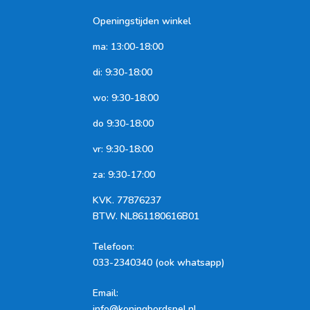
Openingstijden winkel
ma: 13:00-18:00
di: 9:30-18:00
wo: 9:30-18:00
do 9:30-18:00
vr: 9:30-18:00
za: 9:30-17:00
KVK.
77876237
BTW.
NL861180616B01
Telefoon
:
033-2340340 (ook whatsapp)
Email:
info@koningbordspel.nl