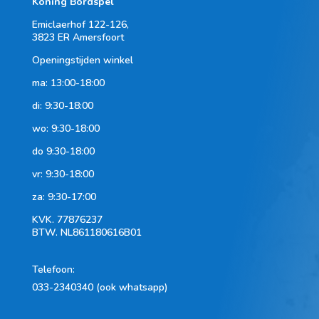
Koning Bordspel
Emiclaerhof 122-126,
3823 ER Amersfoort
Openingstijden winkel
ma: 13:00-18:00
di: 9:30-18:00
wo: 9:30-18:00
do 9:30-18:00
vr: 9:30-18:00
za: 9:30-17:00
KVK.
77876237
BTW.
NL861180616B01
Telefoon
:
033-2340340 (ook whatsapp)