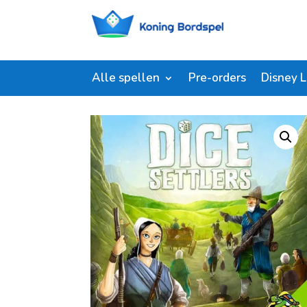
Alle spellen
Pre-orders
Disney 
Start
/
Shop
/
Bordspellen
/ Dice Settlers