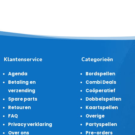
Klantenservice
Categorieën
Agenda
Bordspellen
Betaling en
Combi Deals
verzending
Coöperatief
Spare parts
Dobbelspellen
Retouren
Kaartspellen
FAQ
Overige
Privacy verklaring
Partyspellen
Over ons
Pre-orders