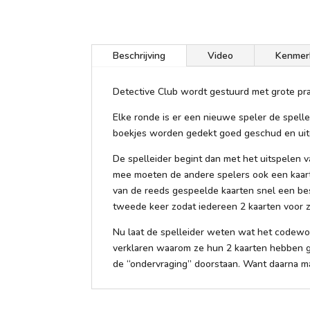
Beschrijving
Video
Kenmer
Detective Club wordt gestuurd met grote pracht
Elke ronde is er een nieuwe speler de spelle
boekjes worden gedekt goed geschud en uitg
De spelleider begint dan met het uitspelen va
mee moeten de andere spelers ook een kaart 
van de reeds gespeelde kaarten snel een besl
tweede keer zodat iedereen 2 kaarten voor zi
Nu laat de spelleider weten wat het codewoo
verklaren waarom ze hun 2 kaarten hebben g
de “ondervraging” doorstaan. Want daarna ma