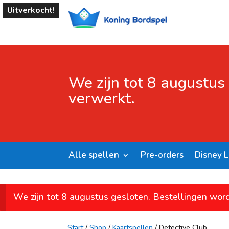
Uitverkocht!
We zijn tot 8 augustus
verwerkt.
Alle spellen
Pre-orders
Disney 
We zijn tot 8 augustus gesloten. Bestellingen wor
Start
/
Shop
/
Kaartspellen
/ Detective Club