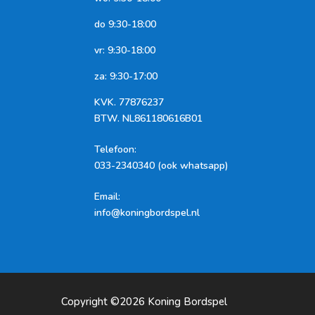
do 9:30-18:00
vr: 9:30-18:00
za: 9:30-17:00
KVK.
77876237
BTW.
NL861180616B01
Telefoon
:
033-2340340 (ook whatsapp)
Email:
info@koningbordspel.nl
Copyright ©2026
Koning Bordspel