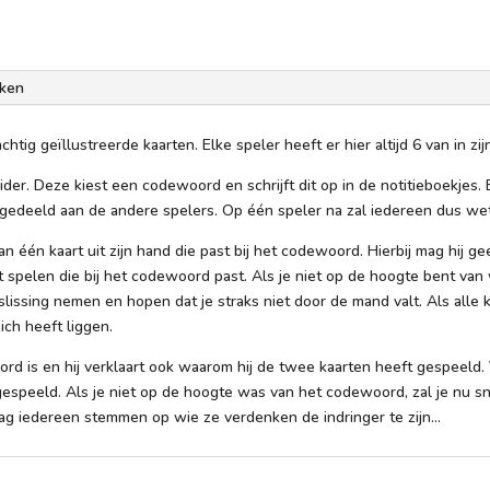
ken
ig geïllustreerde kaarten. Elke speler heeft er hier altijd 6 van in zijn
ider. Deze kiest een codewoord en schrijft dit op in de notitieboekjes
edeeld aan de andere spelers. Op één speler na zal iedereen dus we
n één kaart uit zijn hand die past bij het codewoord. Hierbij mag hij g
spelen die bij het codewoord past. Als je niet op de hoogte bent van 
issing nemen en hopen dat je straks niet door de mand valt. Als alle k
ch heeft liggen.
rd is en hij verklaart ook waarom hij de twee kaarten heeft gespeeld
espeeld. Als je niet op de hoogte was van het codewoord, zal je nu
g iedereen stemmen op wie ze verdenken de indringer te zijn...