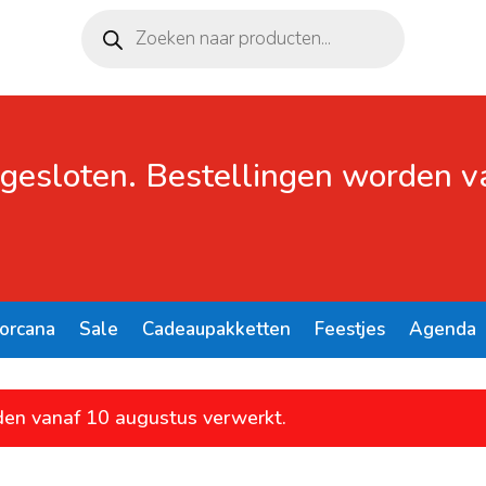
Producten
zoeken
 gesloten. Bestellingen worden 
Lorcana
Sale
Cadeaupakketten
Feestjes
Agenda
den vanaf 10 augustus verwerkt.