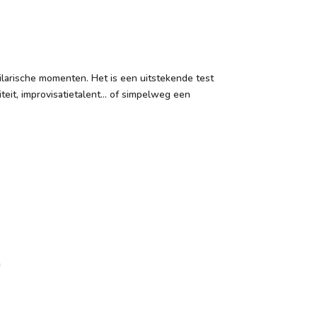
ilarische momenten. Het is een uitstekende test
iteit, improvisatietalent… of simpelweg een
n