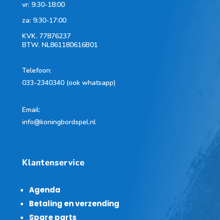
vr: 9:30-18:00
za: 9:30-17:00
KVK.
77876237
BTW.
NL861180616B01
Telefoon
:
033-2340340 (ook whatsapp)
Email:
info@koningbordspel.nl
Klantenservice
Agenda
Betaling en verzending
Spare parts