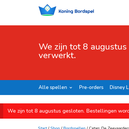
We zijn tot 8 augustus
verwerkt.
Alle spellen
Pre-orders
Disney 
We zijn tot 8 augustus gesloten. Bestellingen wor
Start
/
Shop
/
Bordspellen
/ Catan: De Zeevaarder