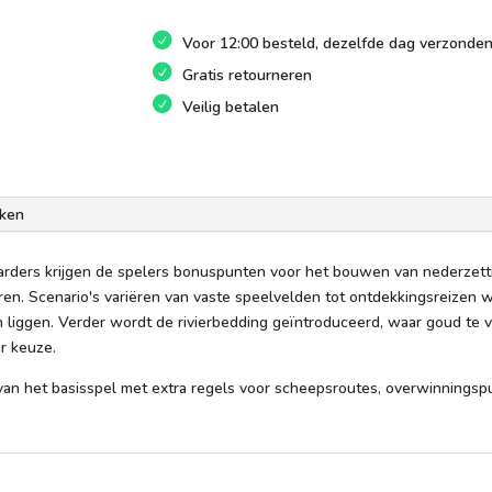
De
Zeevaarders
Voor 12:00 besteld, dezelfde dag verzonde
aantal
Gratis retourneren
Veilig betalen
ken
aarders krijgen de spelers bonuspunten voor het bouwen van nederzett
n. Scenario's variëren van vaste speelvelden tot ontdekkingsreizen wa
 liggen. Verder wordt de rivierbedding geïntroduceerd, waar goud te v
r keuze.
e van het basisspel met extra regels voor scheepsroutes, overwinnings