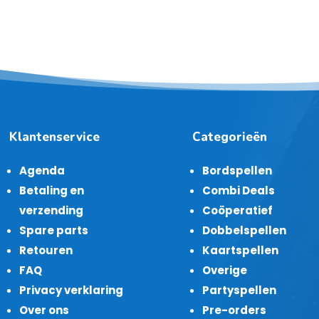
Klantenservice
Categorieën
Agenda
Bordspellen
Betaling en
Combi Deals
verzending
Coöperatief
Spare parts
Dobbelspellen
Retouren
Kaartspellen
FAQ
Overige
Privacy verklaring
Partyspellen
Over ons
Pre-orders