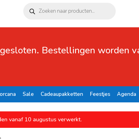
Producten
zoeken
 gesloten. Bestellingen worden 
Lorcana
Sale
Cadeaupakketten
Feestjes
Agenda
den vanaf 10 augustus verwerkt.
s