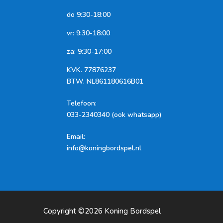
do 9:30-18:00
vr: 9:30-18:00
za: 9:30-17:00
KVK.
77876237
BTW.
NL861180616B01
Telefoon
:
033-2340340 (ook whatsapp)
Email:
info@koningbordspel.nl
Copyright ©2026
Koning Bordspel