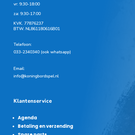
vr: 9:30-18:00
za: 9:30-17:00
KVK.
77876237
BTW.
NL861180616B01
Telefoon
:
033-2340340 (ook whatsapp)
Email:
info@koningbordspel.nl
Klantenservice
Agenda
Betaling en verzending
Spare parts