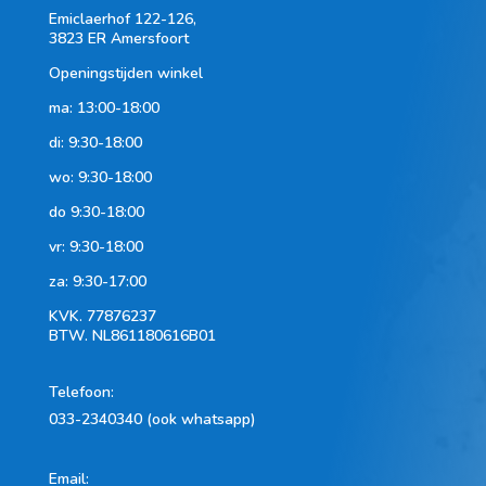
Emiclaerhof 122-126,
3823 ER Amersfoort
Openingstijden winkel
ma: 13:00-18:00
di: 9:30-18:00
wo: 9:30-18:00
do 9:30-18:00
vr: 9:30-18:00
za: 9:30-17:00
KVK.
77876237
BTW.
NL861180616B01
Telefoon
:
033-2340340 (ook whatsapp)
Email: