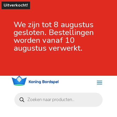
Uitverkocht!
We zijn tot 8 augustus
gesloten. Bestellingen
worden vanaf 10
augustus verwerkt.
Producten
zoeken