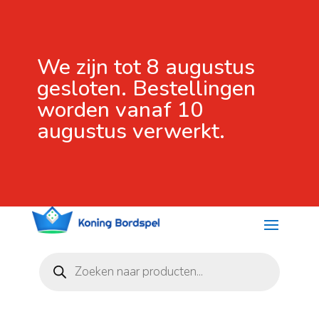
We zijn tot 8 augustus
gesloten. Bestellingen
worden vanaf 10
augustus verwerkt.
Producten
zoeken