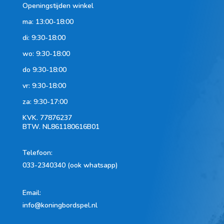
Openingstijden winkel
ma: 13:00-18:00
di: 9:30-18:00
wo: 9:30-18:00
do 9:30-18:00
vr: 9:30-18:00
za: 9:30-17:00
KVK.
77876237
BTW.
NL861180616B01
Telefoon
:
033-2340340 (ook whatsapp)
Email:
info@koningbordspel.nl