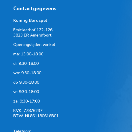
Contactgegevens
Koning Bordspel
Emiclaerhof 122-126,
3823 ER Amersfoort
Openingstijden winkel
ma: 13:00-18:00
di: 9:30-18:00
wo: 9:30-18:00
do 9:30-18:00
vr: 9:30-18:00
za: 9:30-17:00
KVK.
77876237
BTW.
NL861180616B01
Telefoon
: