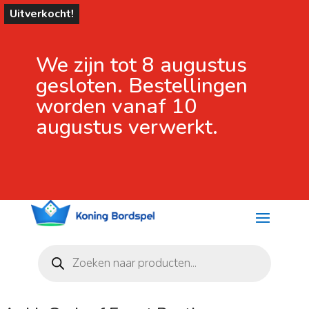
Uitverkocht!
We zijn tot 8 augustus
gesloten. Bestellingen
worden vanaf 10
augustus verwerkt.
Producten
zoeken