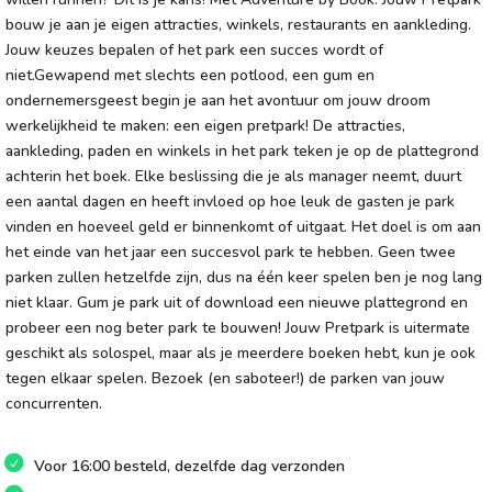
bouw je aan je eigen attracties, winkels, restaurants en aankleding.
Jouw keuzes bepalen of het park een succes wordt of
niet.Gewapend met slechts een potlood, een gum en
ondernemersgeest begin je aan het avontuur om jouw droom
werkelijkheid te maken: een eigen pretpark! De attracties,
aankleding, paden en winkels in het park teken je op de plattegrond
achterin het boek. Elke beslissing die je als manager neemt, duurt
een aantal dagen en heeft invloed op hoe leuk de gasten je park
vinden en hoeveel geld er binnenkomt of uitgaat. Het doel is om aan
het einde van het jaar een succesvol park te hebben. Geen twee
parken zullen hetzelfde zijn, dus na één keer spelen ben je nog lang
niet klaar. Gum je park uit of download een nieuwe plattegrond en
probeer een nog beter park te bouwen! Jouw Pretpark is uitermate
geschikt als solospel, maar als je meerdere boeken hebt, kun je ook
tegen elkaar spelen. Bezoek (en saboteer!) de parken van jouw
concurrenten.
Voor 16:00 besteld, dezelfde dag verzonden