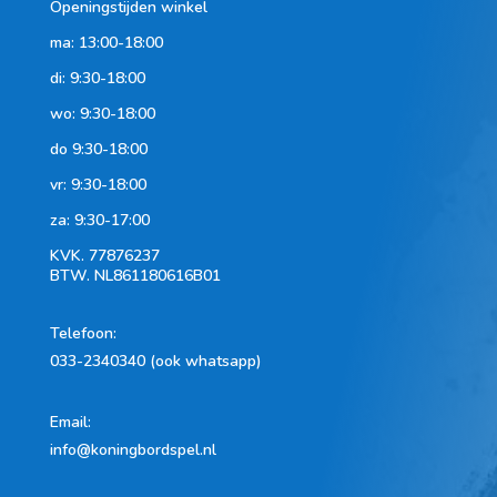
Openingstijden winkel
ma: 13:00-18:00
di: 9:30-18:00
wo: 9:30-18:00
do 9:30-18:00
vr: 9:30-18:00
za: 9:30-17:00
KVK.
77876237
BTW.
NL861180616B01
Telefoon
:
033-2340340 (ook whatsapp)
Email:
info@koningbordspel.nl